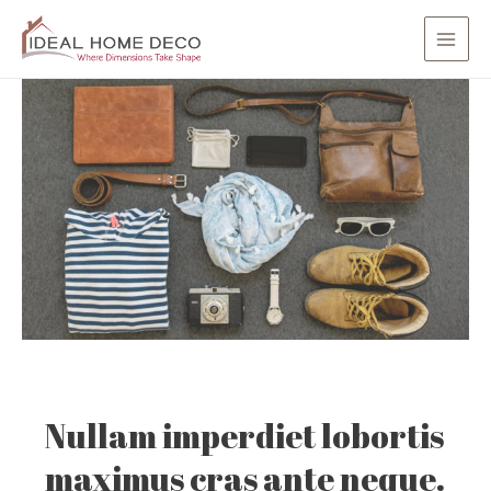
Skip
Post
Main
to
navigation
Men
content
Nullam imperdiet lobortis
maximus cras ante neque.