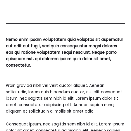
Nemo enim ipsam voluptatem quia voluptas sit aspernatur
aut odit aut fugit, sed quia consequuntur magni dolores
eos qui ratione voluptatem sequi nesciunt. Neque porro
quisquam est, qui dolorem ipsum quia dolor sit amet,
consectetur.
Proin gravida
nibh
vel
velit
auctor
aliquet
. Aenean
sollicitudin
,
lorem
quis
bibendum
auctor
, nisi
elit
consequat
ipsum
,
nec
sagittis
sem
nibh
id
elit
. Lorem ipsum dolor
sit
amet
,
consectetur
adipiscing
elit
. Aenean
sapien
nunc
,
aliquam
et
sollicitudin
a,
mollis
sit
amet
odio
.
Consequat ipsum, nec sagittis sem nibh id elit. Lorem ipsum
dolor sit amet, consectetur adipiscing elit. Aenean sapien