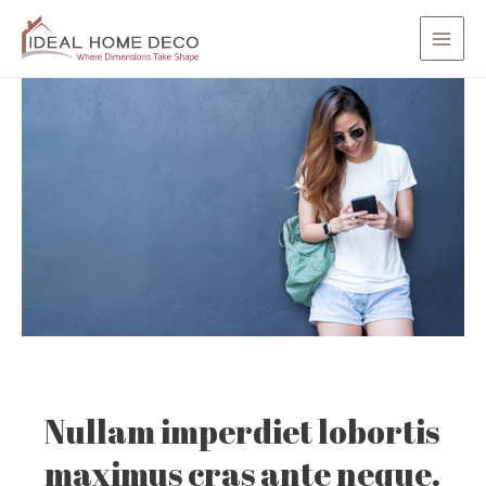
Skip
Post
Main
to
navigation
Men
content
Nullam imperdiet lobortis
maximus cras ante neque.